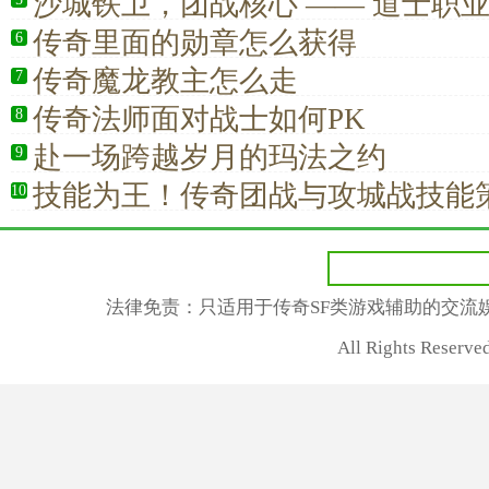
沙城铁卫，团战核心 —— 道士职
与团队价值
传奇里面的勋章怎么获得
6
传奇魔龙教主怎么走
7
传奇法师面对战士如何PK
8
赴一场跨越岁月的玛法之约
9
技能为王！传奇团战与攻城战技能
10
术碾压对手
法律免责：只适用于传奇SF类游戏辅助的交流
All Rights Rese