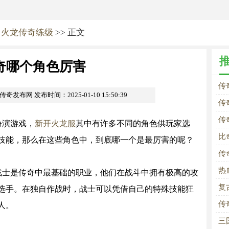
>
火龙传奇练级
>> 正文
奇哪个角色厉害
传
om传奇发布网
发布时间：2025-01-10 15:50:39
传
传
扮演游戏，
新开火龙服
其中有许多不同的角色供玩家选
比
技能，那么在这些角色中，到底哪一个是最厉害的呢？
传
热
战士是传奇中最基础的职业，他们在战斗中拥有极高的攻
复
选手。在独自作战时，战士可以凭借自己的特殊技能狂
传
人。
三