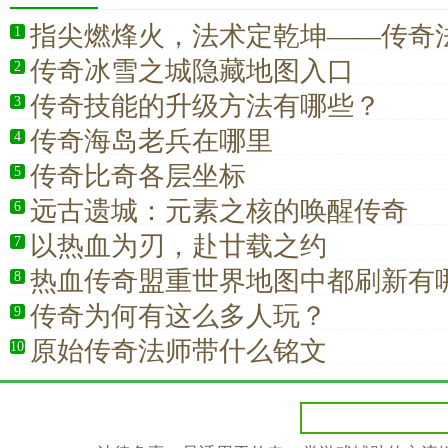
指尖燃烽火，法术定乾坤——传奇
1
对决
传奇冰雪之城隐藏地图入口
2
传奇技能的升级方法有哪些？
3
传奇海岛老兵在哪里
4
传奇比奇各层坐标
5
远古遗城：元素之核的唤醒传奇
6
以热血为刃，赴廿载之约
7
热血传奇盟重世界地图中都刷新有
8
传奇为何有这么多人玩？
9
原始传奇法师带什么铭文
10