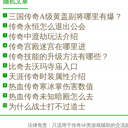
随机文章
三国传奇A级黄盖副将哪里有爆？
1
传奇永恒怎么退出公会
2
传奇中渡劫玩法介绍
3
传奇宫殿迷宫在哪里进
4
传奇技能的升级方法有哪些？
5
比奇去沃玛寺庙入口
6
天涯传奇时装属性介绍
7
热血传奇寒冰掌伤害数值
8
热血传奇未知暗殿怎么去
9
为什么战士打不过道士
10
法律免责：只适用于传奇SF类游戏辅助的交流