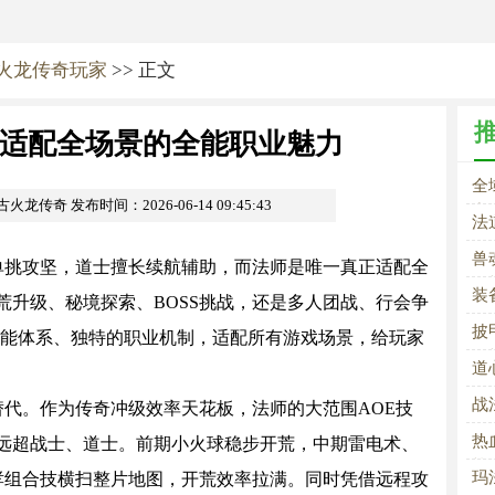
火龙传奇玩家
>> 正文
适配全场景的全能职业魅力
全
复古火龙传奇
发布时间：2026-06-14 09:45:43
力
法
V
兽
单挑攻坚，道士擅长续航辅助，而法师是唯一真正适配全
锁
装
荒升级、秘境探索、BOSS挑战，还是多人团战、行会争
披
技能体系、独特的职业机制，适配所有游戏场景，给玩家
的
道
战
代。作为传奇冲级效率天花板，法师的大范围AOE技
热
远超战士、道士。前期小火球稳步开荒，中期雷电术、
战
玛
哮组合技横扫整片地图，开荒效率拉满。同时凭借远程攻