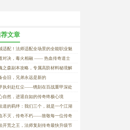
推荐文章
域适配！法师适配全场景的全能职业魅
道对决，毒火相融 —— 热血传奇道士
S 法师的巅峰博弈
魂之森副本攻略，专属高阶材料秘境解
战力新高度
备会旧，兄弟永远是新的
甲执剑赴红尘——镌刻在百战重甲深处
战士专属热血情怀
心自然，进退自如的传奇终极心境
法道的羁绊：我们三个，就是一个江湖
血不灭，传奇不朽——致敬每一位传奇
士
法开荒之王，法师复刻传奇最快升级节