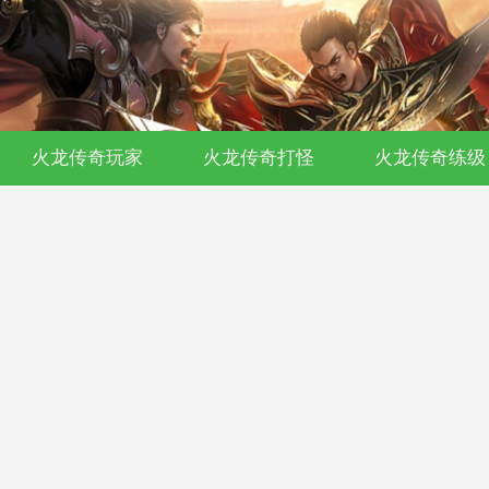
开传奇私服-176复古-180合击-单职业沉
火龙传奇玩家
火龙传奇打怪
火龙传奇练级