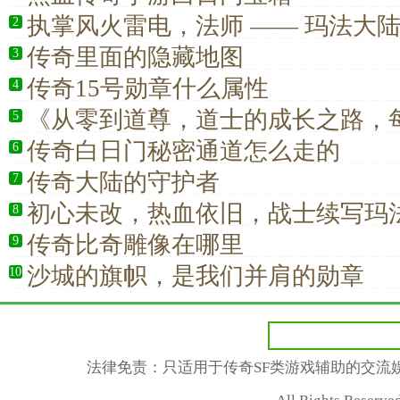
执掌风火雷电，法师 —— 玛法大
2
传奇里面的隐藏地图
3
传奇15号勋章什么属性
4
《从零到道尊，道士的成长之路，
5
血澎湃》
传奇白日门秘密通道怎么走的
6
传奇大陆的守护者​
7
初心未改，热血依旧，战士续写玛
8
章
传奇比奇雕像在哪里
9
沙城的旗帜，是我们并肩的勋章
10
法律免责：只适用于传奇SF类游戏辅助的交流