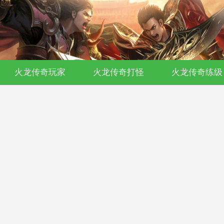
开传奇私服-176复古-180合击-单职业沉
火龙传奇玩家
火龙传奇打怪
火龙传奇练级