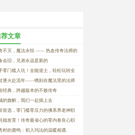
推荐文章
奇不灭，魔法永恒 —— 热血传奇法师的
恒魅力与情怀
备会旧，兄弟永远是新的
手零门槛入坑！全能道士，轻松玩转全
玛法大陆
杖逐火赴流年——镌刻在魔法里的法师
春
恒经典，跨越版本的不败传奇
城的旗帜，我们一起插上去
新首选，零门槛零压力的佛系养老神职
耗稳发育！传奇最省心的零内卷良心职
杏村的鹿鸣：初入玛法的温暖相遇.