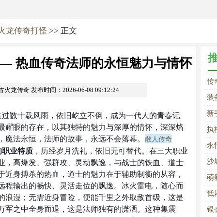
火龙传奇打怪
>> 正文
—— 热血传奇法师的永恒魅力与情怀
传
复古火龙传奇
发布时间：2026-06-08 09:12:24
永
装
新
走过数十载风雨，依旧屹立不倒，成为一代人的青春记
新
最耀眼的存在，以其独特的魅力与深厚的情怀，深深烙
执
，魔法永恒，法师的故事，永远不会落幕。
散人传奇
青
永
的职业特质
，历经岁月洗礼，依旧无可替代。在三大职业
业，高爆发、强群攻、灵动飘逸，与战士的铁血、道士
沙
于近身搏杀的热血，道士的魅力在于辅助制衡的从容，
萌
远程输出的畅快、灵活走位的飘逸。冰火雷电，随心而
低
的浪漫；无需近身冒险，便能千里之外取敌首级，这是
业
万军之中全身而退，这是法师独有的潇洒。这种集震
银