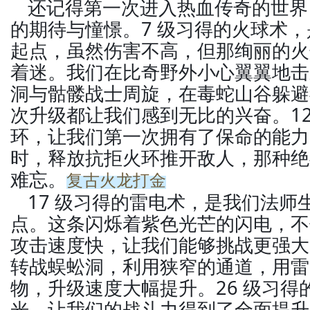
还记得第一次进入热血传奇的世界
的期待与憧憬。7 级习得的火球术
起点，虽然伤害不高，但那绚丽的火
着迷。我们在比奇野外小心翼翼地击
洞与骷髅战士周旋，在毒蛇山谷躲避
次升级都让我们感到无比的兴奋。12
环，让我们第一次拥有了保命的能力
时，释放抗拒火环推开敌人，那种绝
难忘。
复古火龙打金
17 级习得的雷电术，是我们法师
点。这条闪烁着紫色光芒的闪电，不
攻击速度快，让我们能够挑战更强大
转战蜈蚣洞，利用狭窄的通道，用雷
物，升级速度大幅提升。26 级习得
光，让我们的战斗力得到了全面提升