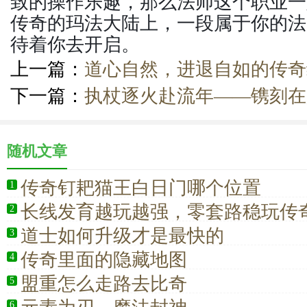
致的操作乐趣，那么法师这个职业一
传奇的玛法大陆上，一段属于你的法
待着你去开启。
上一篇：
道心自然，进退自如的传奇
下一篇：
执杖逐火赴流年——镌刻在
随机文章
传奇钉耙猫王白日门哪个位置
1
长线发育越玩越强，零套路稳玩传
2
选全能道士
道士如何升级才是最快的
3
传奇里面的隐藏地图
4
盟重怎么走路去比奇
5
6