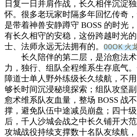
日复一日并肩作战，长久相伴沉淀独
怀。很多老玩家时隔多年回忆传奇，
是带着神兽安静蹲守 BOSS 的时光
有长久相守的安稳，这份跨越时光的
00OK 
士、法师永远无法拥有的。
长久陪伴的第二层，是治愈法术
力，独行、组队全程维系生存底气。
障道士单人野外练级长久续航，不用
够长时间沉浸秘境探索；组队攻坚副
愈术维系队友血量，整场 BOSS 战
撑，避免队伍中途减员崩盘；四十级
后，千人沙城会战之中长久铺开大范
攻城战役持续支撑数十名队友续航，