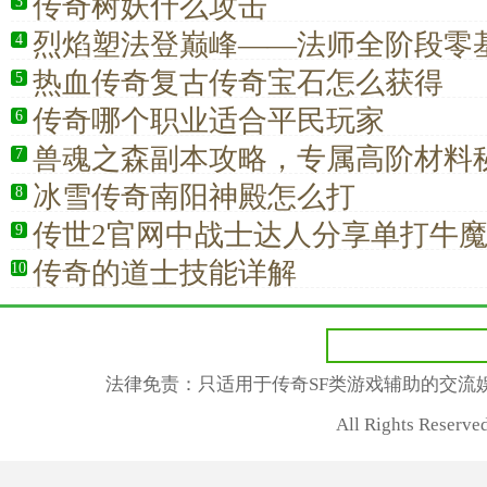
传奇树妖什么攻击
3
烈焰塑法登巅峰——法师全阶段零
4
育成长指南
热血传奇复古传奇宝石怎么获得
5
传奇哪个职业适合平民玩家
6
兽魂之森副本攻略，专属高阶材料
7
力新高度
冰雪传奇南阳神殿怎么打
8
传世2官网中战士达人分享单打牛
9
传奇的道士技能详解
10
法律免责：只适用于传奇SF类游戏辅助的交流
All Rights Rese