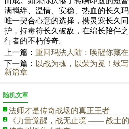
而成。如果你厌倦了转瞬即逝的短暂
满羁绊、温情、安稳、热血的长久玛
唯一契合心意的选择，携灵宠长久同
护，持毒符长久破敌，在绵长陪伴之
行者的不朽传奇。
上一篇：
重回玛法大陆：唤醒你藏在
下一篇：
以战为魂，以荣为冕！续写
新篇章
随机文章
法师才是传奇战场的真正王者
1
《力量觉醒，战无止境 —— 战士
2