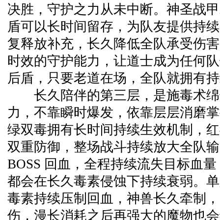
决胜，守护之力从未中断。神圣战甲
盾可以长时间留存，为队友提供持续
复释放补充，长久降低全队承受伤害
时效的守护能力，让道士成为任何队
后盾，只要老道在场，全队就拥有持
长久陪伴的第三层，是施毒术绵
力，不靠瞬时爆发，依靠层层消磨掌
绿双毒拥有长时间持续生效机制，红
双重防御，整场战斗持续放大全队输
BOSS 回血，全程持续流失目标血
都会在长久毒素侵蚀下持续衰弱。单人对
毒素持续压制回血，神兽长久牵制，
伤，漫长消耗之后再强大的魔物也会