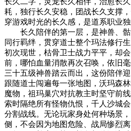
长久二字，灵宠长久相伴，治愈长久
耗，独行长久安稳，团战长久支撑，
穿游戏时光的长久感，是道系职业独
长久陪伴的第一层，是神兽、骷
同行羁绊，贯穿道士整个玛法修行生
初次现世，枯骨卫士战力平平，却会
前，哪怕血量消散再次召唤，依旧毫
三十五级神兽踏云而出，这份陪伴迎
跟随道士闯遍每一张地图，沃玛森林
魔物，祖玛巢穴对抗教主时坚守前线
索时隔绝所有怪物仇恨，千人沙城会
分割战线。无论玩家身处何种场景，
侧，不会因为地图危险、战局惨烈离