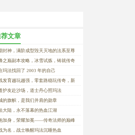
推荐文章
期封神，满阶成型毁天灭地的法系至尊
峰之巅副本攻略，冰雪试炼，铸就传奇
者
在玛法找回了 2003 年的自己
线发育越玩越强，零套路稳玩传奇，新
首选全能道士
道护友赴沙场，道士丹心照玛法
城的旗帜，是我们并肩的勋章
法大陆，永不落幕的热血江湖
袍加身，荣耀加冕——传奇法师的巅峰
路
战为名，战士唤醒玛法沉睡热血