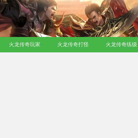
开传奇私服-176复古-180合击-单职业沉
火龙传奇玩家
火龙传奇打怪
火龙传奇练级