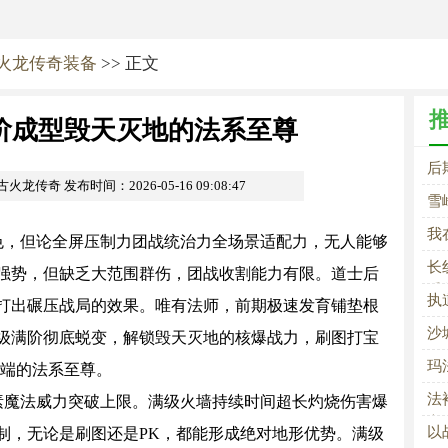
火龙传奇装备
>> 正文
阶成型毁天灭地的法系至尊
后
复古火龙传奇
发布时间：2026-05-16 09:08:47
雪
强
我
，但论全屏压制力团战统治力全场景适配力，无人能够
长
强势，但缺乏大范围群伤，团战收割能力有限。道士后
手
执
打出碾压战局的效果。唯有法师，前期极速发育铺垫根
沙
级满阶彻底蜕变，解锁毁天灭地的核爆战力，刷图打宝
玛
顶端的法系至尊。
法
魔法威力突破上限。满级火墙持续时间超长灼烧伤害爆
之
以
制，无论是刷图还是PK，都能形成绝对地形优势。满级