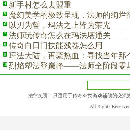
新手村怎么去盟重
4
魔幻美学的极致呈现，法师的绚烂
5
以刃为誓，玛法之上皆为荣光
6
法师玩传奇怎么在玛法塔通关
7
传奇白日门技能残卷怎么用
8
玛法大陆，再聚热血：寻找当年那
9
的兄弟
烈焰塑法登巅峰——法师全阶段零
10
育成长指南
法律免责：只适用于传奇SF类游戏辅助的交流
All Rights Rese