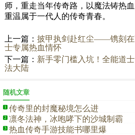
师，重走当年传奇路，以魔法铸热血
重温属于一代人的传奇青春。
上一篇：
披甲执剑赴红尘——镌刻在
士专属热血情怀
下一篇：
新手零门槛入坑！全能道士
法大陆
随机文章
传奇里的封魔秘境怎么进
1
凛冬法神，冰咆哮下的沙城制霸
2
热血传奇手游技能书哪里爆
3