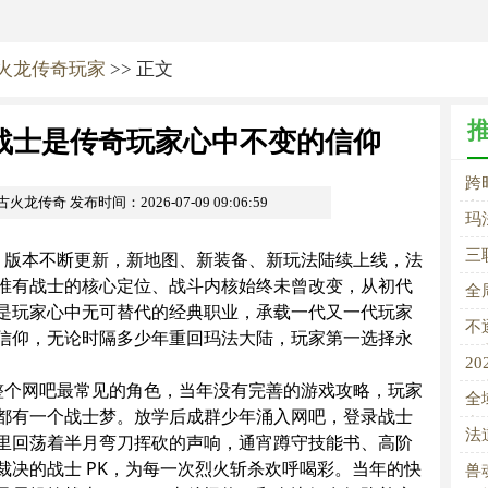
火龙传奇玩家
>> 正文
战士是传奇玩家心中不变的信仰
跨
复古火龙传奇
发布时间：2026-07-09 09:06:59
变
玛
三
版本不断更新，新地图、新装备、新玩法陆续上线，法
全
唯有战士的核心定位、战斗内核始终未曾改变，从初代
全
解
是玩家心中无可替代的经典职业，承载一代又一代玩家
无
不
信仰，无论时隔多少年重回玛法大陆，玩家第一选择永
奇
2
个网吧最常见的角色，当年没有完善的游戏攻略，玩家
妖
全
手
都有一个战士梦。放学后成群少年涌入网吧，登录战士
力
法
里回荡着半月弯刀挥砍的声响，通宵蹲守技能书、高阶
V
裁决的战士 PK，为每一次烈火斩杀欢呼喝彩。当年的快
兽