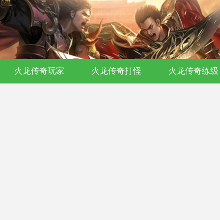
开传奇私服-176复古-180合击-单职业沉
火龙传奇玩家
火龙传奇打怪
火龙传奇练级