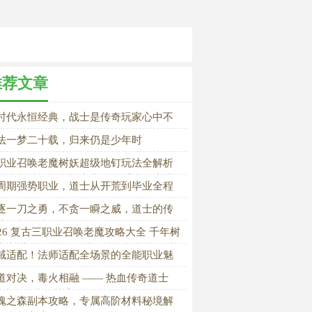
推荐文章
时代永恒经典，战士是传奇玩家心中不
的信仰
法一梦二十载，归来仍是少年时
职业召唤老魔树妖超级地钉玩法全解析
屏地刺清怪机制与宝宝召唤系统深度讲
周期强势职业，道士从开荒到毕业全程
解
逐一刀之勇，不贪一瞬之威，道士的传
藏在长久陪伴里
026 复古三职业召唤老魔攻略大全 千年树
宝宝进阶玩法 超级地钉技能机制详解 新
域适配！法师适配全场景的全能职业魅
开荒到毕业全流程玩家指南
道对决，毒火相融 —— 热血传奇道士
S 法师的巅峰博弈
魂之森副本攻略，专属高阶材料秘境解