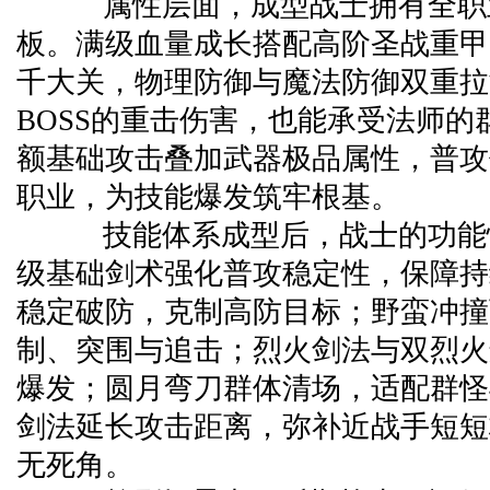
属性层面，成型战士拥有全职
板。满级血量成长搭配高阶圣战重甲
千大关，物理防御与魔法防御双重拉
BOSS的重击伤害，也能承受法师的
额基础攻击叠加武器极品属性，普攻
职业，为技能爆发筑牢根基。
技能体系成型后，战士的功能
级基础剑术强化普攻稳定性，保障持
稳定破防，克制高防目标；野蛮冲撞
制、突围与追击；烈火剑法与双烈火
爆发；圆月弯刀群体清场，适配群怪
剑法延长攻击距离，弥补近战手短短
无死角。