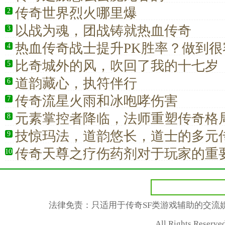
传奇世界烈火哪里爆
2
以战为魂，团战铸就热血传奇
3
热血传奇战士提升PK胜率？做到很
4
比奇城外的风，吹回了我的十七岁
5
道韵藏心，执符伴行
6
传奇流星火雨和冰咆哮伤害
7
元素掌控者降临，法师重塑传奇格
8
技惊玛法，道韵悠长，道士的多元
9
传奇天尊之疗伤药剂对于玩家的重
10
法律免责：只适用于传奇SF类游戏辅助的交流
All Rights Rese