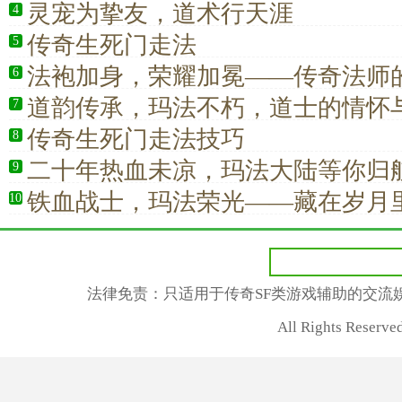
灵宠为挚友，道术行天涯
4
传奇生死门走法
5
法袍加身，荣耀加冕——传奇法师
6
道韵传承，玛法不朽，道士的情怀
7
传奇生死门走法技巧
8
二十年热血未凉，玛法大陆等你归
9
铁血战士，玛法荣光——藏在岁月
10
仰
法律免责：只适用于传奇SF类游戏辅助的交流
All Rights Rese