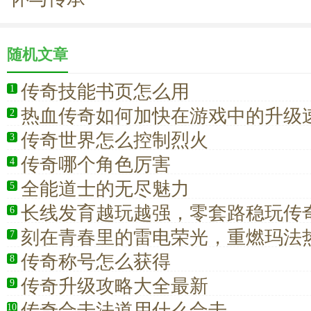
随机文章
传奇技能书页怎么用
1
热血传奇如何加快在游戏中的升级
2
传奇世界怎么控制烈火
3
传奇哪个角色厉害
4
全能道士的无尽魅力
5
长线发育越玩越强，零套路稳玩传
6
选全能道士
刻在青春里的雷电荣光，重燃玛法
7
传奇称号怎么获得
8
传奇升级攻略大全最新
9
传奇合击法道用什么合击
10